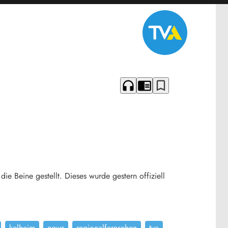
headphones
chrome_reader_mode
bookmark_border
e Beine gestellt. Dieses wurde gestern offiziell
kelheim
news
regionalfernsehen
tva