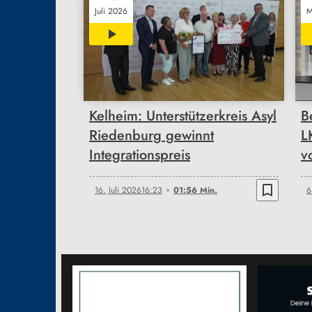
Juli 2026
M
01:56
Kelheim: Unterstützerkreis Asyl
B
Riedenburg gewinnt
L
Integrationspreis
v
bookmark_border
16. Juli 2026
16:23
01:56 Min.
6