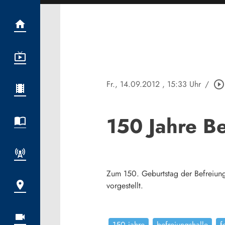
Fr., 14.09.2012
, 15:33 Uhr
/
play_circle_outline
150 Jahre Be
Zum 150. Geburtstag der Befreiungs
vorgestellt.
150 jahre
befreiungshalle
f