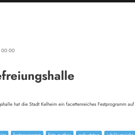
00:00
freiungshalle
halle hat die Stadt Kelheim ein facettenreiches Festprogramm auf di
eier
festprogramm
fritz mathes
geburtstag
jubiläumsjahr