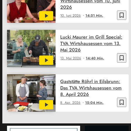
Wirtshausessen vom 10. Juni
2026
bookmark_border
10. Juni 2026
14:51 Min.
Lucki Maurer im Grill Special:
TVA Wirtshausessen vom 13.
Mai 2026
bookmark_border
13. Mai 2026
14:40 Min.
Gaststätte Röhrl in Eilsbrunn:
Das TVA Wirtshausessen vom
8. April 2026
bookmark_border
8. Apr. 2026
15:04 Min.