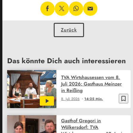
Zurück
Das könnte Dich auch interessieren
TVA Wirtshausessen vom 8.
Juli 2026: Gasthaus Meinzer
in Reißing
bookmark_border
8. Juli 2026
14:25 Min.
Gasthof Gregori in
Wölkersdorf: TVA