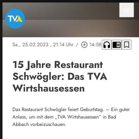
menu
headphones
chrome_reader_mode
bookmark_border
Sa., 25.02.2023
, 21:14 Uhr
/
play_circle_outline
14:58
15 Jahre Restaurant
Schwögler: Das TVA
Wirtshausessen
Das Restaurant Schwögler feiert Geburtstag. – Ein guter
Anlass, um mit dem „TVA Wirtshausessen“ in Bad
Abbach vorbeizuschauen.