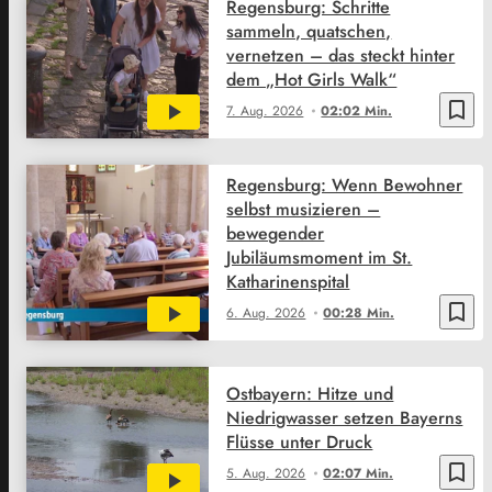
Regensburg: Schritte
sammeln, quatschen,
vernetzen – das steckt hinter
dem „Hot Girls Walk“
bookmark_border
7. Aug. 2026
02:02 Min.
Regensburg: Wenn Bewohner
selbst musizieren –
bewegender
Jubiläumsmoment im St.
Katharinenspital
bookmark_border
6. Aug. 2026
00:28 Min.
Ostbayern: Hitze und
Niedrigwasser setzen Bayerns
Flüsse unter Druck
bookmark_border
5. Aug. 2026
02:07 Min.