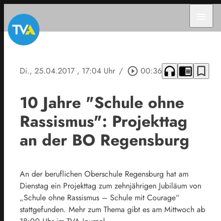
menu
headphones
chrome_reader_mode
bookmark_border
Di., 25.04.2017
, 17:04 Uhr
/
play_circle_outline
00:36
10 Jahre "Schule ohne
Rassismus": Projekttag
an der BO Regensburg
An der beruflichen Oberschule Regensburg hat am
Dienstag ein Projekttag zum zehnjährigen Jubiläum von
„Schule ohne Rassismus – Schule mit Courage“
stattgefunden. Mehr zum Thema gibt es am Mittwoch ab