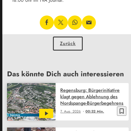
18:00 Uhr im TVA Journal.
Zurück
Das könnte Dich auch interessieren
Regensburg: Bürgerinitiative
klagt gegen Ablehnung des
Nordspange-Bürgerbegehrens
bookmark_border
7. Aug. 2026
00:32 Min.