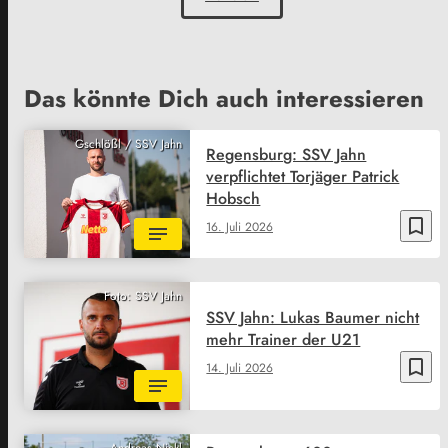
Das könnte Dich auch interessieren
Gschlößl / SSV Jahn
Regensburg: SSV Jahn
verpflichtet Torjäger Patrick
Hobsch
bookmark_border
16. Juli 2026
Foto: SSV Jahn
SSV Jahn: Lukas Baumer nicht
mehr Trainer der U21
bookmark_border
14. Juli 2026
Andreas Nickl