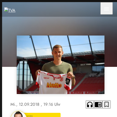
menu
headphones
chrome_reader_mode
bookmark_border
Mi., 12.09.2018
, 19:16 Uhr
VON