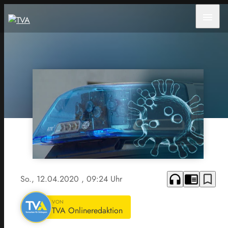
menu
headphones
chrome_reader_mode
bookmark_border
So., 12.04.2020
, 09:24 Uhr
VON
TVA Onlineredaktion