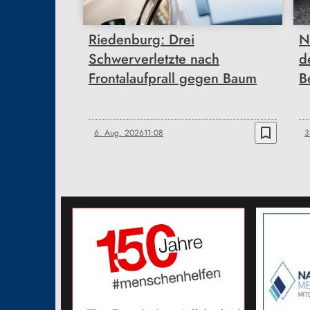
Riedenburg: Drei
N
Schwerverletzte nach
d
Frontalaufprall gegen Baum
B
bookmark_border
6. Aug. 2026
11:08
3