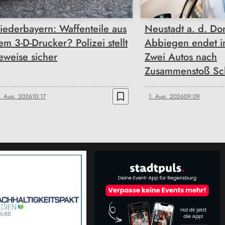
iederbayern: Waffenteile aus
Neustadt a. d. Do
em 3-D-Drucker? Polizei stellt
Abbiegen endet i
eweise sicher
Zwei Autos nach
Zusammenstoß Sch
bookmark_border
. Aug. 2026
10:17
1. Aug. 2026
09:09