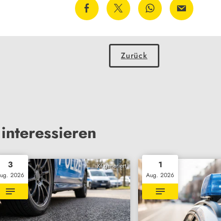
Zurück
interessieren
3
1
KI generiert
ug. 2026
Aug. 2026