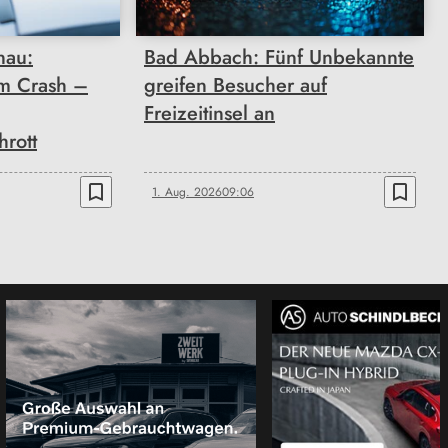
nau:
Bad Abbach: Fünf Unbekannte
m Crash –
greifen Besucher auf
Freizeitinsel an
rott
bookmark_border
bookmark_border
1. Aug. 2026
09:06