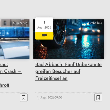
1
KI generiert
Symbolbild
Aug. 2026
nau:
Bad Abbach: Fünf Unbekannte
m Crash –
greifen Besucher auf
Freizeitinsel an
rott
bookmark_border
bookmark_border
1. Aug. 2026
09:06