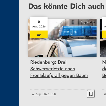
Das könnte Dich auch 
6
KI generiert
Aug. 2026
A
Riedenburg: Drei
N
Schwerverletzte nach
d
Frontalaufprall gegen Baum
B
bookmark_border
6. Aug. 2026
11:08
3