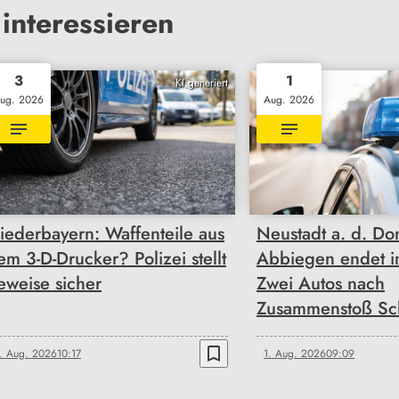
interessieren
3
1
KI generiert
ug. 2026
Aug. 2026
iederbayern: Waffenteile aus
Neustadt a. d. Do
em 3-D-Drucker? Polizei stellt
Abbiegen endet i
eweise sicher
Zwei Autos nach
Zusammenstoß Sch
bookmark_border
. Aug. 2026
10:17
1. Aug. 2026
09:09