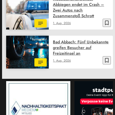
Abbiegen endet im Crash –
Zwei Autos nach
Zusammenstoß Schrott
bookmark_border
1. Aug. 2026
Symbolbild
Bad Abbach: Fünf Unbekannte
greifen Besucher auf
Freizeitinsel an
bookmark_border
1. Aug. 2026