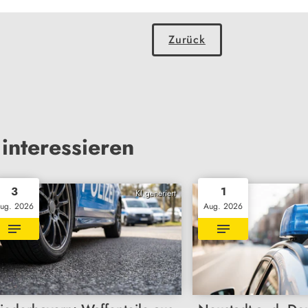
Zurück
interessieren
3
1
KI generiert
ug. 2026
Aug. 2026