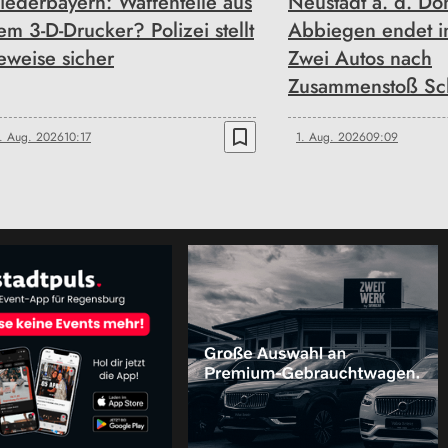
iederbayern: Waffenteile aus
Neustadt a. d. Do
em 3-D-Drucker? Polizei stellt
Abbiegen endet i
eweise sicher
Zwei Autos nach
Zusammenstoß Sch
bookmark_border
. Aug. 2026
10:17
1. Aug. 2026
09:09