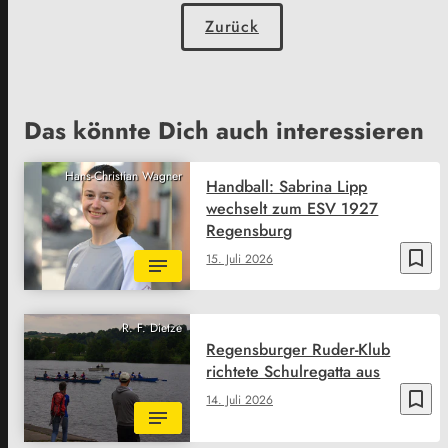
Zurück
Das könnte Dich auch interessieren
Hans-Christian Wagner
Handball: Sabrina Lipp
wechselt zum ESV 1927
Regensburg
bookmark_border
15. Juli 2026
R. F. Dietze
Regensburger Ruder-Klub
richtete Schulregatta aus
bookmark_border
14. Juli 2026