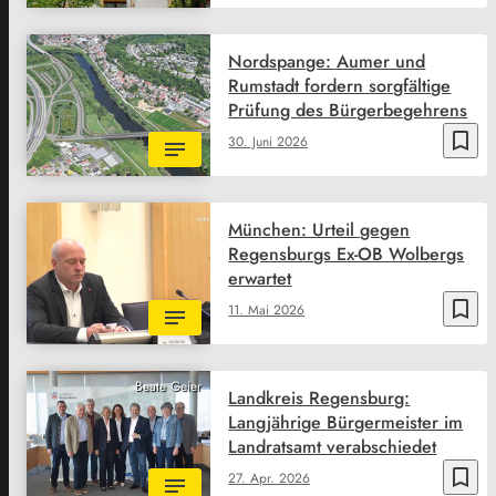
Nordspange: Aumer und
Rumstadt fordern sorgfältige
Prüfung des Bürgerbegehrens
bookmark_border
30. Juni 2026
München: Urteil gegen
Regensburgs Ex-OB Wolbergs
erwartet
bookmark_border
11. Mai 2026
Beate Geier
Landkreis Regensburg:
Langjährige Bürgermeister im
Landratsamt verabschiedet
bookmark_border
27. Apr. 2026