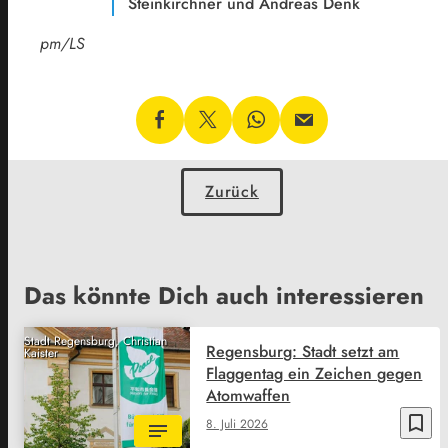
Steinkirchner und Andreas Denk
pm/LS
Zurück
Das könnte Dich auch interessieren
Stadt Regensburg, Christian
Regensburg: Stadt setzt am
Kaister
Flaggentag ein Zeichen gegen
Atomwaffen
bookmark_border
8. Juli 2026