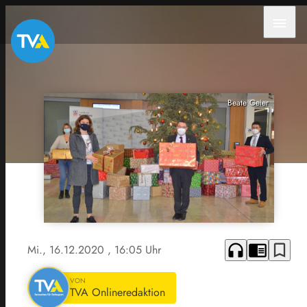
menu
Beate Geier
headphones
chrome_reader_mode
bookmark_border
Mi., 16.12.2020
, 16:05 Uhr
VON
TVA Onlineredaktion