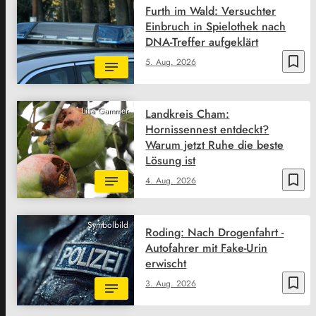
Furth im Wald: Versuchter
Einbruch in Spielothek nach
DNA-Treffer aufgeklärt
bookmark_border
5. Aug. 2026
Lisa Gammer
Landkreis Cham:
Hornissennest entdeckt?
Warum jetzt Ruhe die beste
Lösung ist
bookmark_border
4. Aug. 2026
Symbolbild
Roding: Nach Drogenfahrt -
Autofahrer mit Fake-Urin
erwischt
bookmark_border
3. Aug. 2026