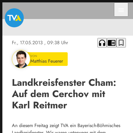
menu
headphones
chrome_reader_mode
bookmark_border
Fr., 17.05.2013
, 09:38 Uhr
VON
Matthias Feuerer
Landkreisfenster Cham:
Auf dem Cerchov mit
Karl Reitmer
An diesem Freitag zeigt TVA ein Bayerisch-Böhmisches
Landkreisfenster. Wir waren unterwegs mit dem