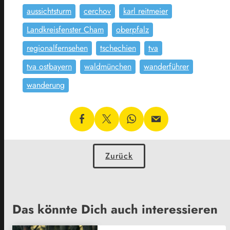
aussichtsturm
cerchov
karl reitmeier
Landkreisfenster Cham
oberpfalz
regionalfernsehen
tschechien
tva
tva ostbayern
waldmünchen
wanderführer
wanderung
Zurück
Das könnte Dich auch interessieren