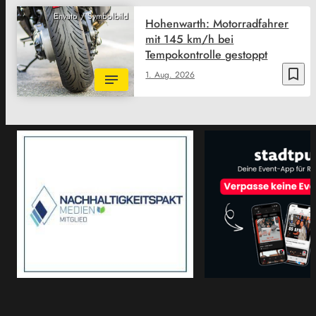
Envato / Symbolbild
Hohenwarth: Motorradfahrer
mit 145 km/h bei
Tempokontrolle gestoppt
bookmark_border
1. Aug. 2026