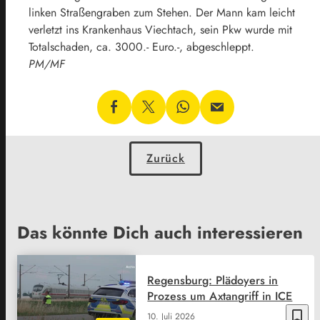
linken Straßengraben zum Stehen. Der Mann kam leicht
verletzt ins Krankenhaus Viechtach, sein Pkw wurde mit
Totalschaden, ca. 3000.- Euro.-, abgeschleppt.
PM/MF
Zurück
Das könnte Dich auch interessieren
Regensburg: Plädoyers in
Prozess um Axtangriff in ICE
bookmark_border
10. Juli 2026