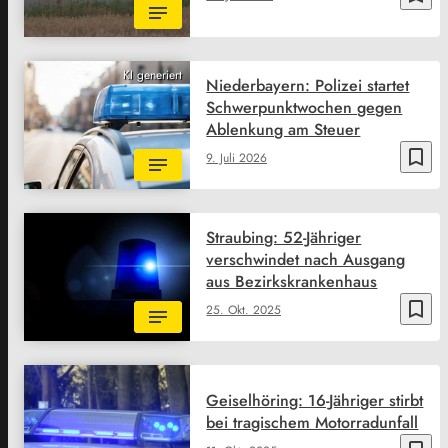
KI generiert
Niederbayern: Polizei startet
Schwerpunktwochen gegen
Ablenkung am Steuer
bookmark_border
9. Juli 2026
Straubing: 52-Jähriger
verschwindet nach Ausgang
aus Bezirkskrankenhaus
bookmark_border
25. Okt. 2025
Geiselhöring: 16-Jähriger stirbt
bei tragischem Motorradunfall