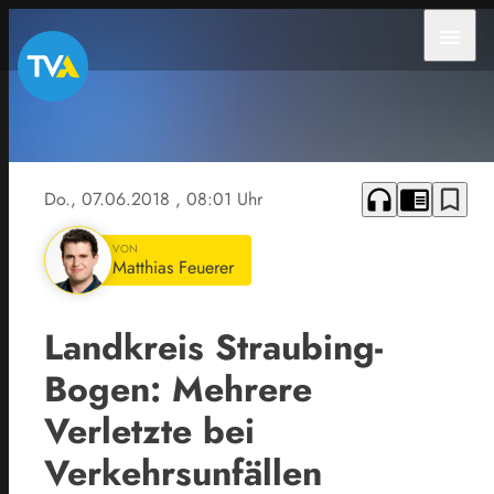
menu
headphones
chrome_reader_mode
bookmark_border
Do., 07.06.2018
, 08:01 Uhr
VON
Matthias Feuerer
Landkreis Straubing-
Bogen: Mehrere
Verletzte bei
Verkehrsunfällen