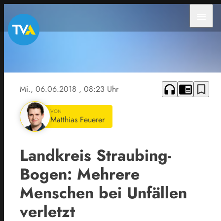
menu
headphones
chrome_reader_mode
bookmark_border
Mi., 06.06.2018
, 08:23 Uhr
VON
Matthias Feuerer
Landkreis Straubing-
Bogen: Mehrere
Menschen bei Unfällen
verletzt