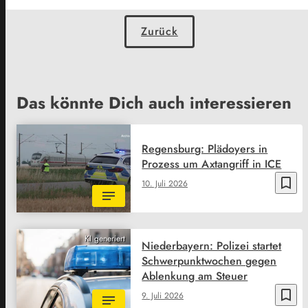
Zurück
Das könnte Dich auch interessieren
Regensburg: Plädoyers in
Prozess um Axtangriff in ICE
bookmark_border
10. Juli 2026
KI generiert
Niederbayern: Polizei startet
Schwerpunktwochen gegen
Ablenkung am Steuer
bookmark_border
9. Juli 2026