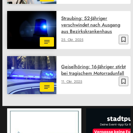
Straubing: 52-Jähriger
verschwindet nach Ausgang
aus Bezirkskrankenhaus
bookmark_border
25. Okt. 2025
Geiselhöring: 16-Jähriger stirbt
bei tragischem Motorradunfall
bookmark_border
11. Okt. 2025