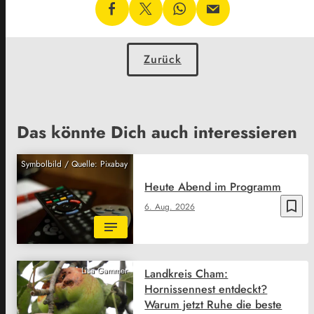
Zurück
Das könnte Dich auch interessieren
Symbolbild / Quelle: Pixabay
Heute Abend im Programm
bookmark_border
6. Aug. 2026
Lisa Gammer
Landkreis Cham:
Hornissennest entdeckt?
Warum jetzt Ruhe die beste