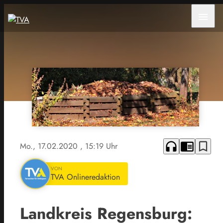
menu
headphones
chrome_reader_mode
bookmark_border
Mo., 17.02.2020
, 15:19 Uhr
VON
TVA Onlineredaktion
Landkreis Regensburg: