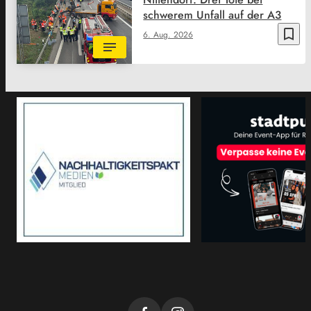
schwerem Unfall auf der A3
bookmark_border
6. Aug. 2026