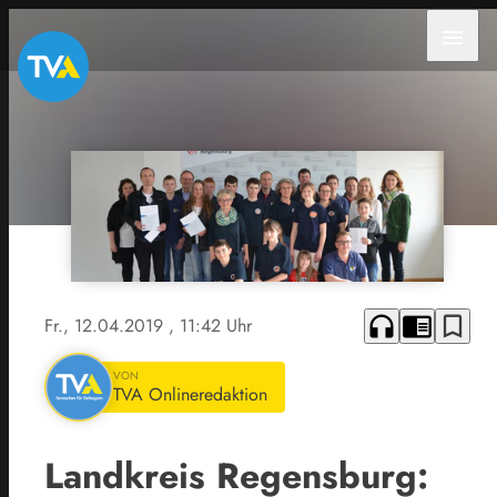
menu
headphones
chrome_reader_mode
bookmark_border
Fr., 12.04.2019
, 11:42 Uhr
VON
TVA Onlineredaktion
Landkreis Regensburg: