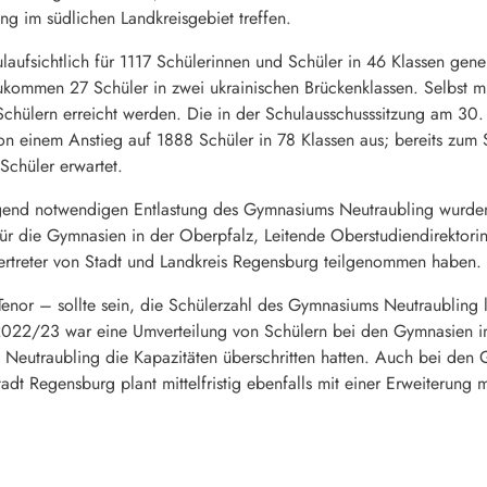
ng im südlichen Landkreisgebiet treffen.
ufsichtlich für 1117 Schülerinnen und Schüler in 46 Klassen gene
ukommen 27 Schüler in zwei ukrainischen Brückenklassen. Selbst m
chülern erreicht werden. Die in der Schulausschusssitzung am 30.
on einem Anstieg auf 1888 Schüler in 78 Klassen aus; bereits zu
chüler erwartet.
ngend notwendigen Entlastung des Gymnasiums Neutraubling wurd
für die Gymnasien in der Oberpfalz, Leitende Oberstudiendirektori
rtreter von Stadt und Landkreis Regensburg teilgenommen haben.
enor – sollte sein, die Schülerzahl des Gymnasiums Neutraubling l
 2022/23 war eine Umverteilung von Schülern bei den Gymnasien
utraubling die Kapazitäten überschritten hatten. Auch bei den G
tadt Regensburg plant mittelfristig ebenfalls mit einer Erweiterung