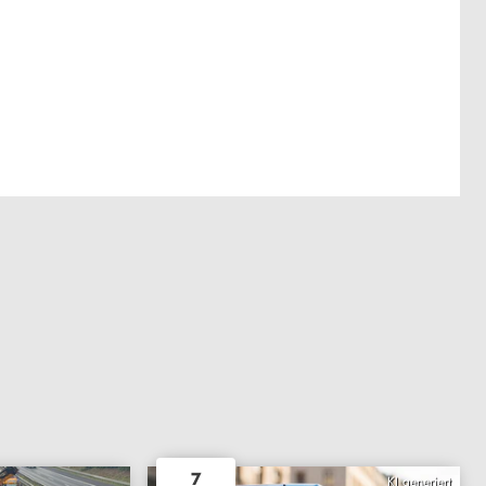
7
KI generiert