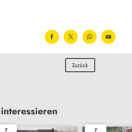
Zurück
interessieren
7
7
Bundespolizei