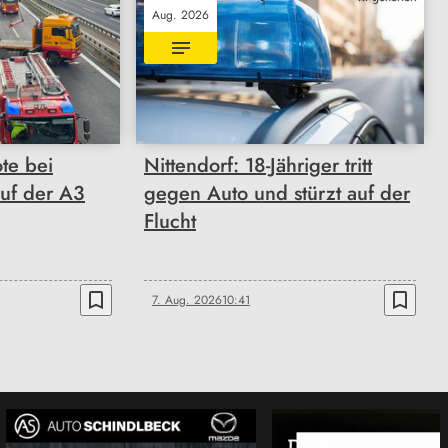
Aug. 2026
ote bei
Nittendorf: 18-Jähriger tritt
auf der A3
gegen Auto und stürzt auf der
Flucht
bookmark_border
bookmark_border
7. Aug. 2026
10:41