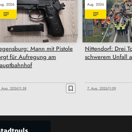
ug. 2026
Aug. 2026
egensburg: Mann mit Pistole
Nittendorf: Drei T
orgt für Aufregung am
schwerem Unfall 
auptbahnhof
bookmark_border
. Aug. 2026
11:38
7. Aug. 2026
11:09