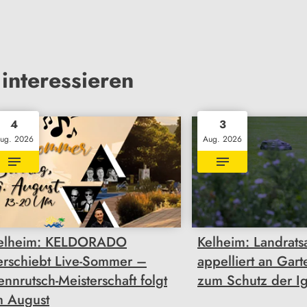
interessieren
4
3
ug. 2026
Aug. 2026
elheim: KELDORADO
Kelheim: Landrats
erschiebt Live-Sommer –
appelliert an Gart
ennrutsch-Meisterschaft folgt
zum Schutz der Ig
m August