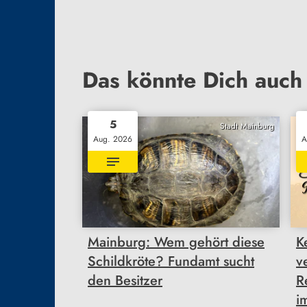
Das könnte Dich auch 
5
Stadt Mainburg
Aug. 2026
A
Mainburg: Wem gehört diese
K
Schildkröte? Fundamt sucht
v
den Besitzer
R
i