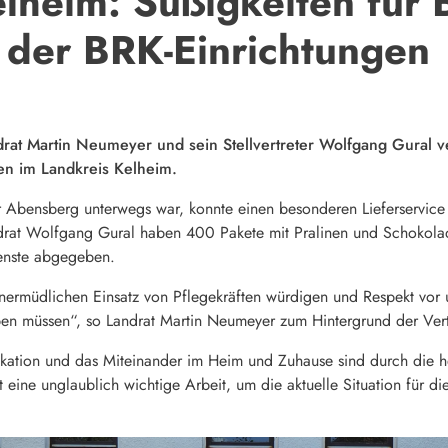
elheim: Süßigkeiten für
 der BRK-Einrichtungen
rat Martin Neumeyer und sein Stellvertreter Wolfgang Gural v
en im Landkreis Kelheim.
r Abensberg unterwegs war, konnte einen besonderen Lieferservice
drat Wolfgang Gural haben 400 Pakete mit Pralinen und Schokola
enste abgegeben.
nermüdlichen Einsatz von Pflegekräften würdigen und Respekt vor u
ben müssen“, so Landrat Martin Neumeyer zum Hintergrund der Vert
tion und das Miteinander im Heim und Zuhause sind durch die he
zt eine unglaublich wichtige Arbeit, um die aktuelle Situation für d