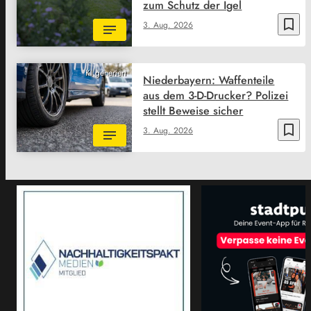
zum Schutz der Igel
bookmark_border
3. Aug. 2026
KI generiert
Niederbayern: Waffenteile
aus dem 3-D-Drucker? Polizei
stellt Beweise sicher
bookmark_border
3. Aug. 2026