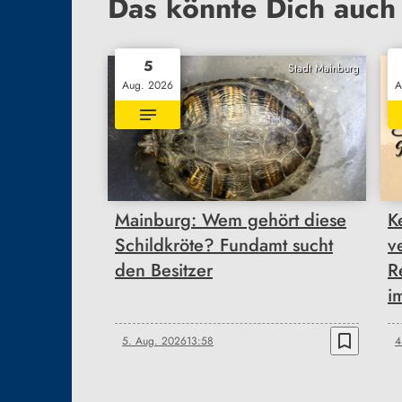
Das könnte Dich auch 
5
Stadt Mainburg
Aug. 2026
A
Mainburg: Wem gehört diese
K
Schildkröte? Fundamt sucht
v
den Besitzer
R
i
bookmark_border
5. Aug. 2026
13:58
4