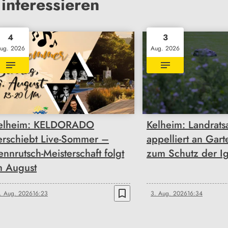
interessieren
4
3
ug. 2026
Aug. 2026
elheim: KELDORADO
Kelheim: Landrats
erschiebt Live-Sommer –
appelliert an Gart
ennrutsch-Meisterschaft folgt
zum Schutz der Ig
m August
bookmark_border
. Aug. 2026
16:23
3. Aug. 2026
16:34