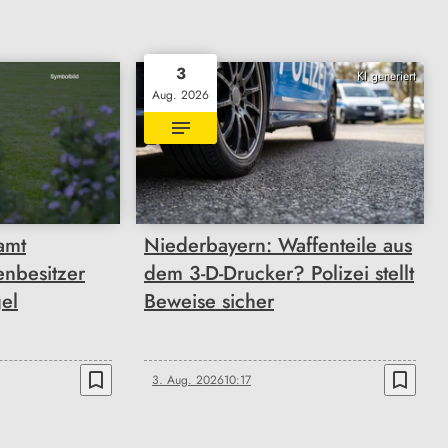
3
KI generiert
Aug. 2026
amt
Niederbayern: Waffenteile aus
enbesitzer
dem 3-D-Drucker? Polizei stellt
el
Beweise sicher
bookmark_border
bookmark_border
3. Aug. 2026
10:17