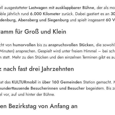
ell ausgestatteter
Lastwagen mit ausklappbarer Bühne
, der als m
ble jährlich rund
6.000 Kilometer
zurück. Dabei gastiert es an
30
edenburg, Abensberg und Siegenburg
und spielt insgesamt
60 V
ramm für Groß und Klein
icht von
humorvollen
bis zu
anspruchsvollen Stücken
, die sowoh
inuten) ansprechen. Gespielt wird unter freiem Himmel – bei sch
n
statt. Mehr zu den Stücken und den einzelnen Terminen gibt es a
 nach fast drei Jahrzehnten
hat das
KULTURmobil
in
über 160 Gemeinden
Station gemacht. 
hunderttausende Besucherinnen und Besucher
begeistern. Bis 
l vor, auf und hinter der Bühne.
en Bezirkstag von Anfang an