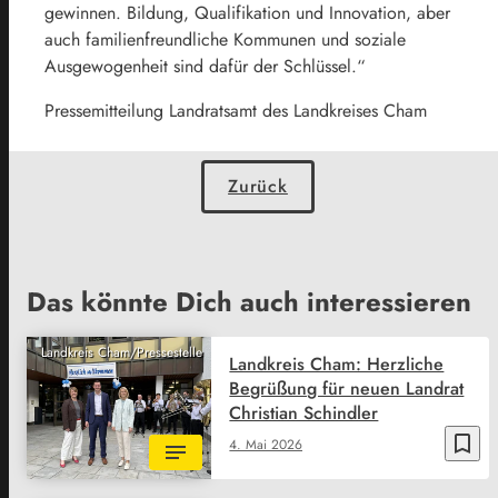
gewinnen. Bildung, Qualifikation und Innovation, aber
auch familienfreundliche Kommunen und soziale
Ausgewogenheit sind dafür der Schlüssel.“
Pressemitteilung Landratsamt des Landkreises Cham
Zurück
Das könnte Dich auch interessieren
Landkreis Cham/Pressestelle
Landkreis Cham: Herzliche
Begrüßung für neuen Landrat
Christian Schindler
bookmark_border
4. Mai 2026