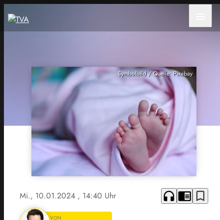
menu
Symbolbild / Quelle: Pixabay
headphones
chrome_reader_mode
bookmark_border
Mi., 10.01.2024
, 14:40 Uhr
VON