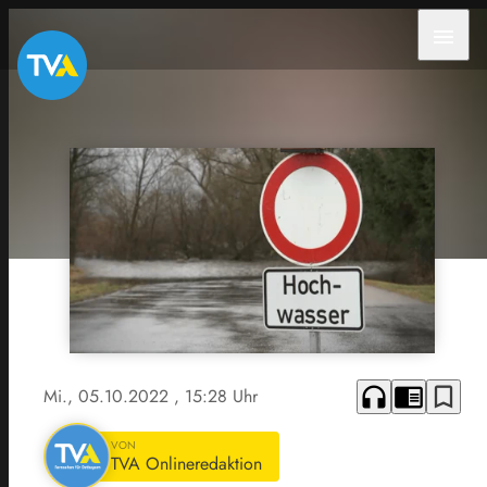
menu
headphones
chrome_reader_mode
bookmark_border
Mi., 05.10.2022
, 15:28 Uhr
VON
TVA Onlineredaktion