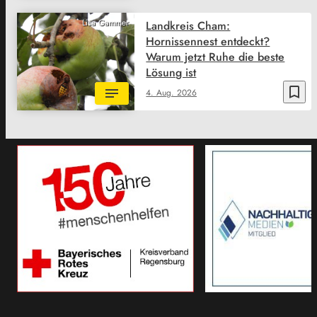
Lisa Gammer
Landkreis Cham:
Hornissennest entdeckt?
Warum jetzt Ruhe die beste
Lösung ist
bookmark_border
4. Aug. 2026