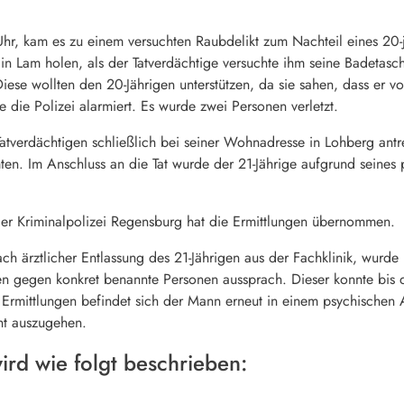
, kam es zu einem versuchten Raubdelikt zum Nachteil eines 20-j
 in Lam holen, als der Tatverdächtige versuchte ihm seine Badetasc
Diese wollten den 20-Jährigen unterstützen, da sie sahen, dass er
 die Polizei alarmiert. Es wurde zwei Personen verletzt.
atverdächtigen schließlich bei seiner Wohnadresse in Lohberg antre
en. Im Anschluss an die Tat wurde der 21-Jährige aufgrund seines
er Kriminalpolizei Regensburg hat die Ermittlungen übernommen.
 ärztlicher Entlassung des 21-Jährigen aus der Fachklinik, wurde
n gegen konkret benannte Personen aussprach. Dieser konnte bis d
Ermittlungen befindet sich der Mann erneut in einem psychischen
cht auszugehen.
ird wie folgt beschrieben: