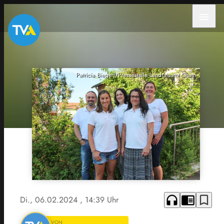
menu
Patricia Biegerl/Pressestelle Landratsamt Cham
headphones
chrome_reader_mode
bookmark_border
Di., 06.02.2024
, 14:39 Uhr
VON