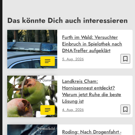
Das könnte Dich auch interessieren
Furth im Wald: Versuchter
Einbruch in Spielothek nach
DNA-Treffer aufgeklärt
bookmark_border
5. Aug. 2026
Lisa Gammer
Landkreis Cham:
Hornissennest entdeckt?
Warum jetzt Ruhe die beste
Lösung ist
bookmark_border
4. Aug. 2026
Symbolbild
Roding: Nach Drogenfahrt -