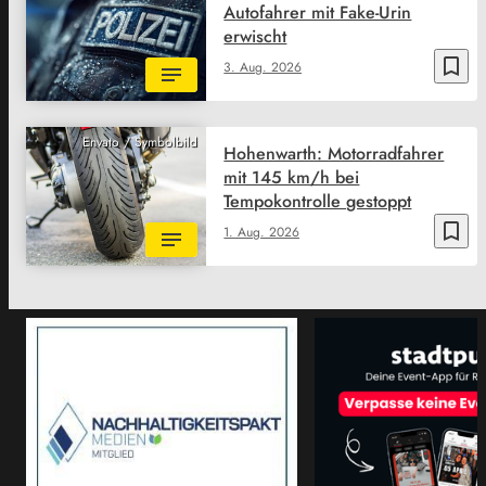
Autofahrer mit Fake-Urin
erwischt
bookmark_border
3. Aug. 2026
Envato / Symbolbild
Hohenwarth: Motorradfahrer
mit 145 km/h bei
Tempokontrolle gestoppt
bookmark_border
1. Aug. 2026