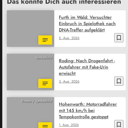
Das könnte Dich auch interessieren
Furth im Wald: Versuchter
Einbruch in Spielothek nach
DNA-Treffer aufgeklärt
bookmark_border
5. Aug. 2026
Symbolbild
Roding: Nach Drogenfahrt -
Autofahrer mit Fake-Urin
erwischt
bookmark_border
3. Aug. 2026
Envato / Symbolbild
Hohenwarth: Motorradfahrer
mit 145 km/h bei
Tempokontrolle gestoppt
bookmark_border
1. Aug. 2026