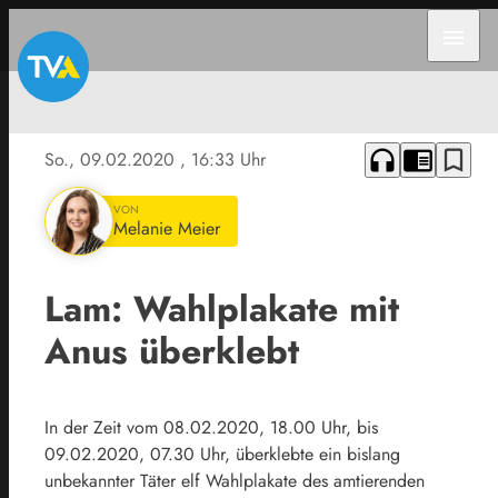
menu
headphones
chrome_reader_mode
bookmark_border
So., 09.02.2020
, 16:33 Uhr
VON
Melanie Meier
Lam: Wahlplakate mit
Anus überklebt
In der Zeit vom 08.02.2020, 18.00 Uhr, bis
09.02.2020, 07.30 Uhr, überklebte ein bislang
unbekannter Täter elf Wahlplakate des amtierenden