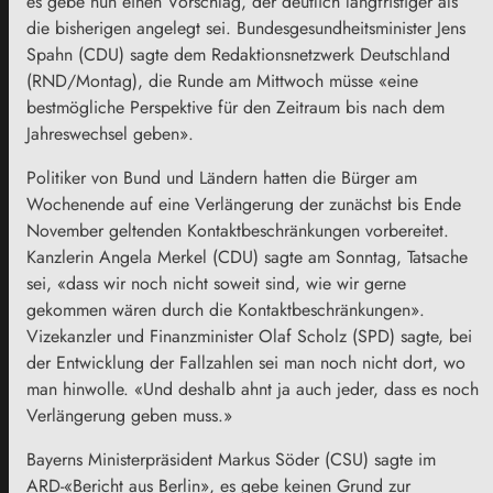
es gebe nun einen Vorschlag, der deutlich langfristiger als
die bisherigen angelegt sei. Bundesgesundheitsminister Jens
Spahn (CDU) sagte dem Redaktionsnetzwerk Deutschland
(RND/Montag), die Runde am Mittwoch müsse «eine
bestmögliche Perspektive für den Zeitraum bis nach dem
Jahreswechsel geben».
Politiker von Bund und Ländern hatten die Bürger am
Wochenende auf eine Verlängerung der zunächst bis Ende
November geltenden Kontaktbeschränkungen vorbereitet.
Kanzlerin Angela Merkel (CDU) sagte am Sonntag, Tatsache
sei, «dass wir noch nicht soweit sind, wie wir gerne
gekommen wären durch die Kontaktbeschränkungen».
Vizekanzler und Finanzminister Olaf Scholz (SPD) sagte, bei
der Entwicklung der Fallzahlen sei man noch nicht dort, wo
man hinwolle. «Und deshalb ahnt ja auch jeder, dass es noch
Verlängerung geben muss.»
Bayerns Ministerpräsident Markus Söder (CSU) sagte im
ARD-«Bericht aus Berlin», es gebe keinen Grund zur