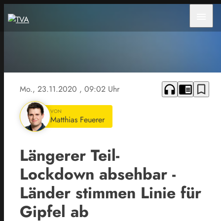
menu
headphones
chrome_reader_mode
bookmark_border
Mo., 23.11.2020
, 09:02 Uhr
VON
Matthias Feuerer
Längerer Teil-
Lockdown absehbar -
Länder stimmen Linie für
Gipfel ab