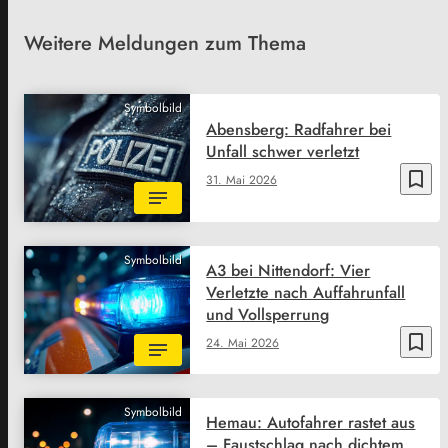
Weitere Meldungen zum Thema
Symbolbild
Abensberg: Radfahrer bei
Unfall schwer verletzt
bookmark_border
31. Mai 2026
Symbolbild
A3 bei Nittendorf: Vier
Verletzte nach Auffahrunfall
und Vollsperrung
bookmark_border
24. Mai 2026
Symbolbild
Hemau: Autofahrer rastet aus
– Faustschlag nach dichtem