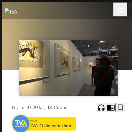
menu
headphones
chrome_reader_mode
bookmark_border
Fr., 16.10.2015
, 13:15 Uhr
VON
TVA Onlineredaktion