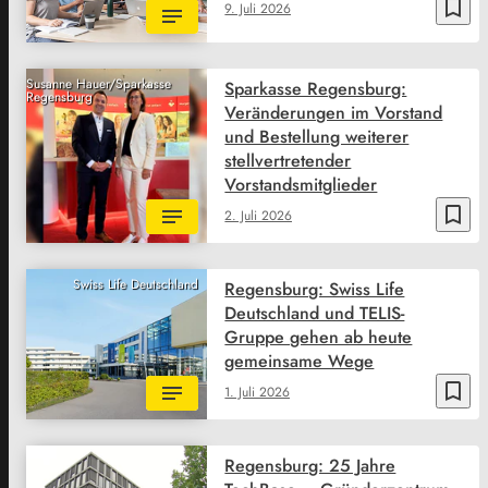
bookmark_border
9. Juli 2026
Susanne Hauer/Sparkasse
Sparkasse Regensburg:
Regensburg
Veränderungen im Vorstand
und Bestellung weiterer
stellvertretender
Vorstandsmitglieder
bookmark_border
2. Juli 2026
Swiss Life Deutschland
Regensburg: Swiss Life
Deutschland und TELIS-
Gruppe gehen ab heute
gemeinsame Wege
bookmark_border
1. Juli 2026
Regensburg: 25 Jahre