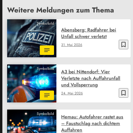
Weitere Meldungen zum Thema
Symbolbild
Abensberg: Radfahrer bei
Unfall schwer verletzt
bookmark_border
31. Mai 2026
Symbolbild
A3 bei Nittendorf: Vier
Verletzte nach Auffahrunfall
und Vollsperrung
bookmark_border
24. Mai 2026
Symbolbild
Hemau: Autofahrer rastet aus
– Faustschlag nach dichtem
Auffahren