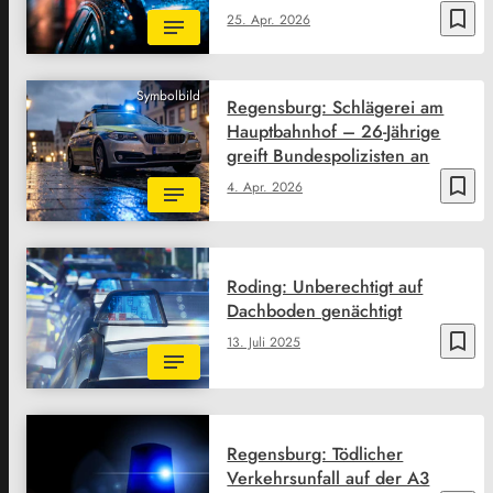
bookmark_border
25. Apr. 2026
Symbolbild
Regensburg: Schlägerei am
Hauptbahnhof – 26-Jährige
greift Bundespolizisten an
bookmark_border
4. Apr. 2026
Roding: Unberechtigt auf
Dachboden genächtigt
bookmark_border
13. Juli 2025
Regensburg: Tödlicher
Verkehrsunfall auf der A3