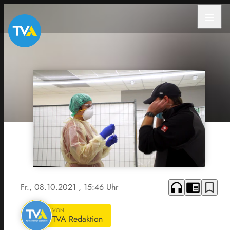
menu
headphones
chrome_reader_mode
bookmark_border
Fr., 08.10.2021
, 15:46 Uhr
VON
TVA Redaktion