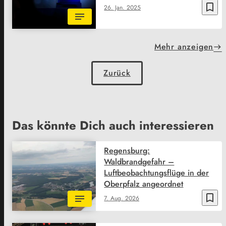
bookmark_border
26. Jan. 2025
Mehr anzeigen
Zurück
Das könnte Dich auch interessieren
Regensburg:
Waldbrandgefahr –
Luftbeobachtungsflüge in der
Oberpfalz angeordnet
bookmark_border
7. Aug. 2026