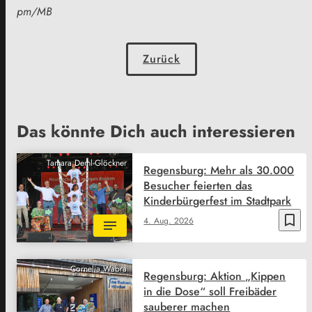
pm/MB
Zurück
Das könnte Dich auch interessieren
Tamara Deml-Glöckner
Regensburg: Mehr als 30.000
Besucher feierten das
Kinderbürgerfest im Stadtpark
bookmark_border
4. Aug. 2026
Cornelia Wabra
Regensburg: Aktion „Kippen
in die Dose“ soll Freibäder
sauberer machen