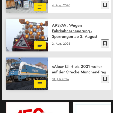
bookmark_border
4. Aug. 2026
A93/A9: Wegen
Fahrbahnerneuerung -
Sperrungen ab 3. August
bookmark_border
2. Aug. 2026
«Alex» fährt bis 2031 weiter
auf der Strecke München-Prag
bookmark_border
31. Juli 2026