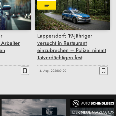
r
Lappersdorf: 19-Jähriger
 Arbeiter
versucht in Restaurant
en
einzubrechen – Polizei nimmt
Tatverdächtigen fest
bookmark_border
bookmark_border
4. Aug. 2026
09:20