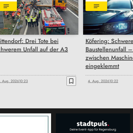
ittendorf: Drei Tote bei
Köfering: Schwere
chwerem Unfall auf der A3
Baustellenunfall –
zwischen Maschin
eingeklemmt
bookmark_border
. Aug. 2026
10:23
4. Aug. 2026
10:22