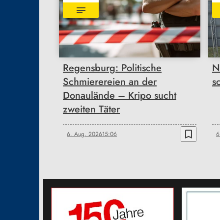
Regensburg: Politische
N
Schmierereien an der
s
Donaulände – Kripo sucht
zweiten Täter
bookmark_border
6. Aug. 2026
15:06
6