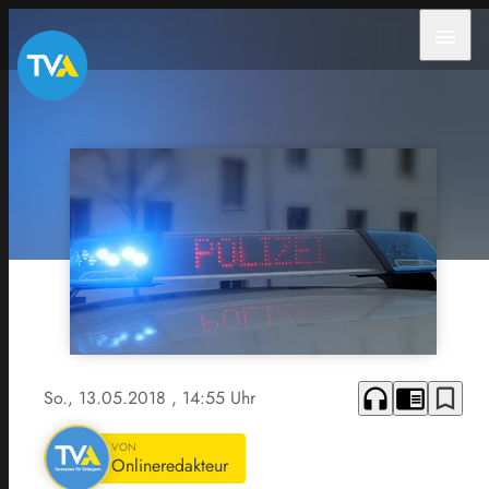
menu
headphones
chrome_reader_mode
bookmark_border
So., 13.05.2018
, 14:55 Uhr
VON
Onlineredakteur