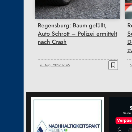
Regensburg: Baum gefällt,
R
Auto Schrott – Polizei ermittelt
S
nach Crash
D
z
bookmark_border
6. Aug. 2026
17:45
6