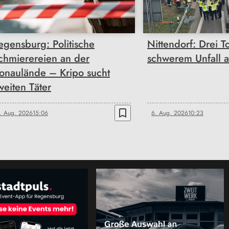
egensburg: Politische
Nittendorf: Drei T
chmierereien an der
schwerem Unfall 
onaulände – Kripo sucht
weiten Täter
bookmark_border
. Aug. 2026
15:06
6. Aug. 2026
10:23