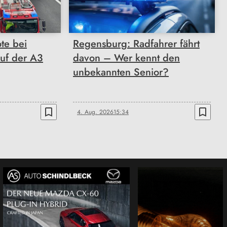
ote bei
Regensburg: Radfahrer fährt
auf der A3
davon – Wer kennt den
unbekannten Senior?
bookmark_border
bookmark_border
4. Aug. 2026
15:34