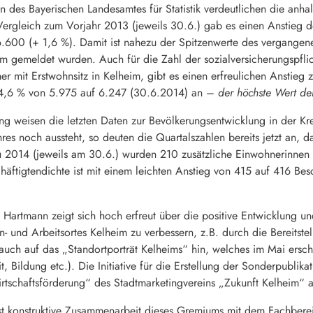
n des Bayerischen Landesamtes für Statistik verdeutlichen die anha
Vergleich zum Vorjahr 2013 (jeweils 30.6.) gab es einen Anstieg de
6.600 (+ 1,6 %). Damit ist nahezu der Spitzenwerte des vergangene
eim gemeldet wurden. Auch für die Zahl der sozialversicherungspfli
 mit Erstwohnsitz in Kelheim, gibt es einen erfreulichen Anstieg 
 4,6 % von 5.975 auf 6.247 (30.6.2014) an –
der höchste Wert de
ng weisen die letzten Daten zur Bevölkerungsentwicklung in der Kr
es noch aussteht, so deuten die Quartalszahlen bereits jetzt an, d
u 2014 (jeweils am 30.6.) wurden 210 zusätzliche Einwohnerinne
chäftigtendichte ist mit einem leichten Anstieg von 415 auf 416 B
.
t Hartmann zeigt sich hoch erfreut über die positive Entwicklung 
n- und Arbeitsortes Kelheim zu verbessern, z.B. durch die Bereits
ch auf das „Standortporträt Kelheims“ hin, welches im Mai erschie
t, Bildung etc.). Die Initiative für die Erstellung der Sonderpublika
tschaftsförderung“ des Stadtmarketingvereins „Zukunft Kelheim“ a
t konstruktive Zusammenarbeit dieses Gremiums mit dem Fachbereich