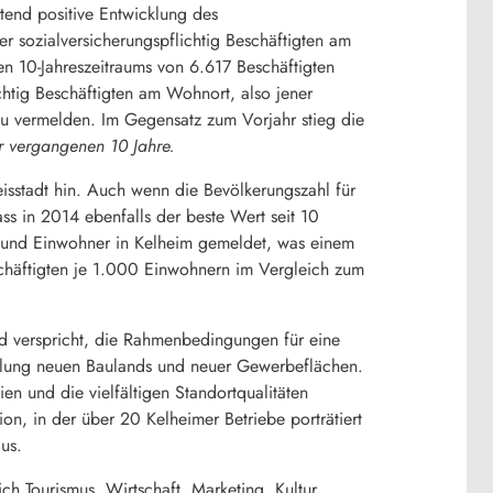
ltend positive Entwicklung des
r sozialversicherungspflichtig Beschäftigten am
n 10-Jahreszeitraums von 6.617 Beschäftigten
chtig Beschäftigten am Wohnort, also jener
zu vermelden. Im Gegensatz zum Vorjahr stieg die
r vergangenen 10 Jahre.
eisstadt hin. Auch wenn die Bevölkerungszahl für
ass in 2014 ebenfalls der beste Wert seit 10
n und Einwohner in Kelheim gemeldet, was einem
eschäftigten je 1.000 Einwohnern im Vergleich zum
und verspricht, die Rahmenbedingungen für eine
tellung neuen Baulands und neuer Gewerbeflächen.
n und die vielfältigen Standortqualitäten
tion, in der über 20 Kelheimer Betriebe porträtiert
us.
 Tourismus, Wirtschaft, Marketing, Kultur,