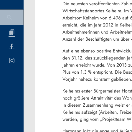
Die neuesten veröffentlichten Zahle
Wirtschaftsstandortes Kelheim. Im 
Arbeitsort Kelheim von 6.496 auf 
erreicht, die im Jahr 2012 in Kelh
Arbeitnehmerinnen und Arbeitnehmer
Anzahl der Beschäftigten um über
Auf eine ebenso positive Entwicklu
den 31.12. des zurückliegenden Jahr
Jahren erreicht wurde. Von 2013 z
Plus von 1,3 % entspricht. Die Bes
Vorjahr nahezu konstant geblieben
Kelheims erster Bürgermeister Hors
noch größere Attraktivität des Woh
In diesem Zusammenhang weist er au
Kelheims aufzeigt (Arbeiten, Freizei
werden, ging vom „Projektteam Wir
Hartmann lobt die enge und äußers