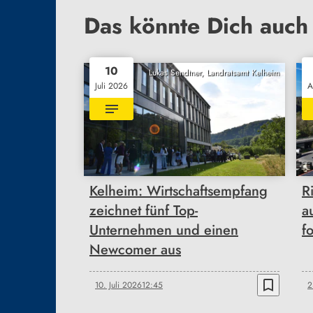
Das könnte Dich auch 
10
Lukas Sendtner, Landratsamt Kelheim
Juli 2026
A
Kelheim: Wirtschaftsempfang
R
zeichnet fünf Top-
a
Unternehmen und einen
f
Newcomer aus
bookmark_border
10. Juli 2026
12:45
2