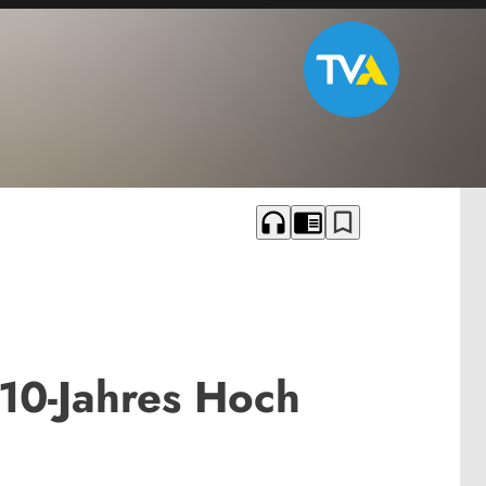
headphones
chrome_reader_mode
bookmark_border
 10-Jahres Hoch