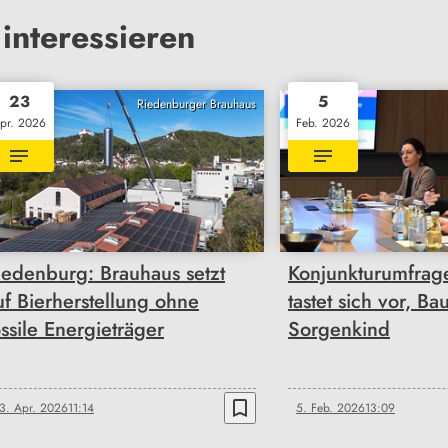
interessieren
23
5
Riedenburger Brauhaus
pr. 2026
Feb. 2026
iedenburg: Brauhaus setzt
Konjunkturumfrage
uf Bierherstellung ohne
tastet sich vor, Ba
ossile Energieträger
Sorgenkind
bookmark_border
3. Apr. 2026
11:14
5. Feb. 2026
13:09