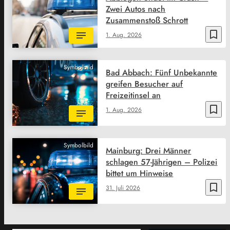
Zwei Autos nach
Zusammenstoß Schrott
bookmark_border
1. Aug. 2026
Symbolbild
Bad Abbach: Fünf Unbekannte
greifen Besucher auf
Freizeitinsel an
bookmark_border
1. Aug. 2026
Symbolbild
Mainburg: Drei Männer
schlagen 57-Jährigen – Polizei
bittet um Hinweise
bookmark_border
31. Juli 2026