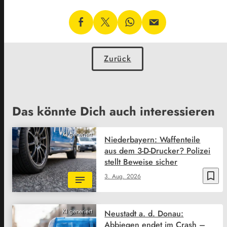
Zurück
Das könnte Dich auch interessieren
KI generiert
Niederbayern: Waffenteile
aus dem 3-D-Drucker? Polizei
stellt Beweise sicher
bookmark_border
3. Aug. 2026
KI generiert
Neustadt a. d. Donau:
Abbiegen endet im Crash –