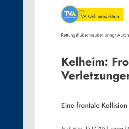
VON
TVA Onlineredaktion
Rettungshubschrauber bringt Autof
Kelheim: Fr
Verletzunge
Eine frontale Kollisi
Am Freitag, 15.12.2023, gegen 13.