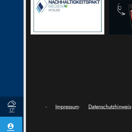
Impressum
Datenschutzhinweis
17°
account_circle