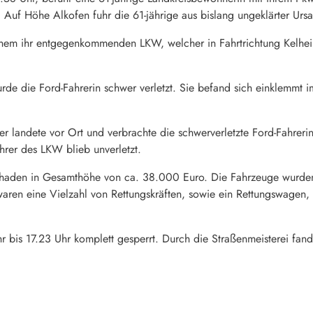
f Höhe Alkofen fuhr die 61-jährige aus bislang ungeklärter Ursache
it einem ihr entgegenkommenden LKW, welcher in Fahrtrichtung Kelh
rde die Ford-Fahrerin schwer verletzt. Sie befand sich einklemmt
er landete vor Ort und verbrachte die schwerverletzte Ford-Fahreri
rer des LKW blieb unverletzt.
chaden in Gesamthöhe von ca. 38.000 Euro. Die Fahrzeuge wurde
waren eine Vielzahl von Rettungskräften, sowie ein Rettungswagen,
r bis 17.23 Uhr komplett gesperrt. Durch die Straßenmeisterei fand 