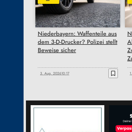
Niederbayern: Waffenteile aus
N
dem 3-D-Drucker? Polizei stellt
A
Beweise sicher
Z
Z
bookmark_border
3. Aug. 2026
10:17
1