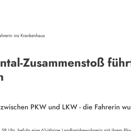
ahrerin ins Krankenhaus
ontal-Zusammenstoß führ
n
on zwischen PKW und LKW - die Fahrerin wu
58 Uhr, befuhr eine 61-jährige Landkreisbewohnerin mit ihrem Pkw