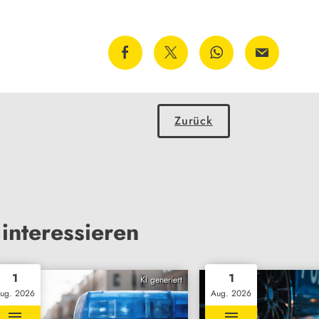
Zurück
interessieren
1
1
KI generiert
ug. 2026
Aug. 2026