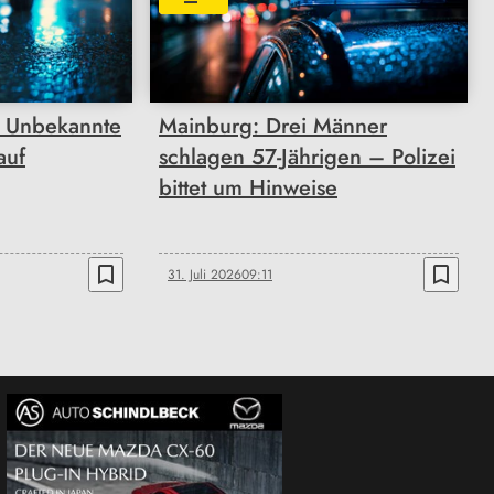
 Unbekannte
Mainburg: Drei Männer
auf
schlagen 57-Jährigen – Polizei
bittet um Hinweise
bookmark_border
bookmark_border
31. Juli 2026
09:11