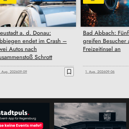
eustadt a. d. Donau:
Bad Abbach: Fünf
bbiegen endet im Crash –
greifen Besucher 
wei Autos nach
Freizeitinsel an
usammenstoß Schrott
bookmark_border
. Aug. 2026
09:09
1. Aug. 2026
09:06