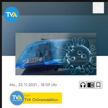
menu
headphones
chrome_reader_mode
bookmark_border
Mo., 22.11.2021
, 18:09 Uhr
VON
TVA Onlineredaktion