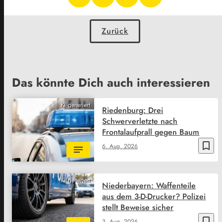
Zurück
Das könnte Dich auch interessieren
KI generiert
Riedenburg: Drei
Schwerverletzte nach
Frontalaufprall gegen Baum
bookmark_border
6. Aug. 2026
KI generiert
Niederbayern: Waffenteile
aus dem 3-D-Drucker? Polizei
stellt Beweise sicher
bookmark_border
3. Aug. 2026