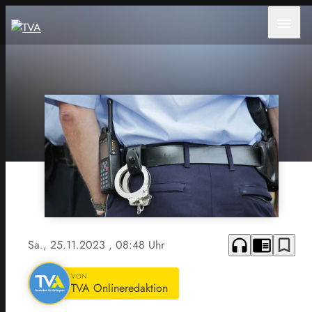
menu
headphones
chrome_reader_mode
bookmark_border
Sa., 25.11.2023
, 08:48 Uhr
VON
TVA Onlineredaktion