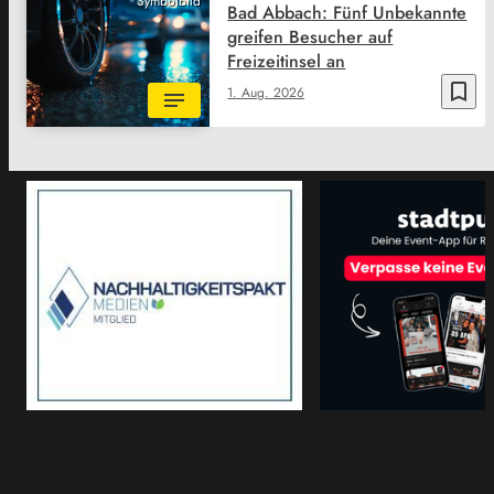
Symbolbild
Bad Abbach: Fünf Unbekannte
greifen Besucher auf
Freizeitinsel an
bookmark_border
1. Aug. 2026