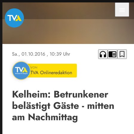
menu
headphones
chrome_reader_mode
bookmark_border
Sa., 01.10.2016
, 10:39 Uhr
VON
TVA Onlineredaktion
Kelheim: Betrunkener
belästigt Gäste - mitten
am Nachmittag