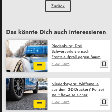
Zurück
Das könnte Dich auch interessieren
KI generiert
Riedenburg: Drei
Schwerverletzte nach
Frontalaufprall gegen Baum
bookmark_border
6. Aug. 2026
KI generiert
Niederbayern: Waffenteile
aus dem 3-D-Drucker? Polizei
stellt Beweise sicher
bookmark_border
3. Aug. 2026