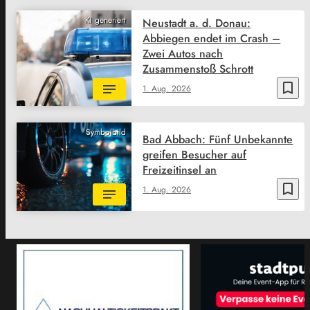
KI generiert
Neustadt a. d. Donau:
Abbiegen endet im Crash –
Zwei Autos nach
Zusammenstoß Schrott
bookmark_border
1. Aug. 2026
Symbolbild
Bad Abbach: Fünf Unbekannte
greifen Besucher auf
Freizeitinsel an
bookmark_border
1. Aug. 2026