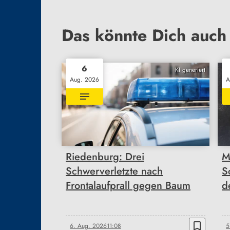
Das könnte Dich auch 
6
KI generiert
Aug. 2026
A
Riedenburg: Drei
M
Schwerverletzte nach
S
Frontalaufprall gegen Baum
d
bookmark_border
6. Aug. 2026
11:08
5