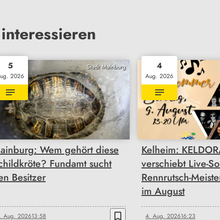
interessieren
5
4
Stadt Mainburg
ug. 2026
Aug. 2026
ainburg: Wem gehört diese
Kelheim: KELDO
childkröte? Fundamt sucht
verschiebt Live-
en Besitzer
Rennrutsch-Meister
im August
bookmark_border
. Aug. 2026
13:58
4. Aug. 2026
16:23