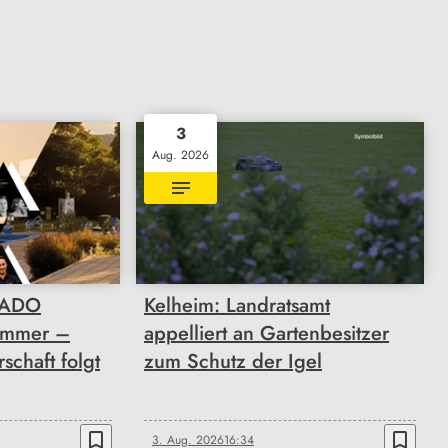
3
Aug. 2026
RADO
Kelheim: Landratsamt
Sommer –
appelliert an Gartenbesitzer
schaft folgt
zum Schutz der Igel
bookmark_border
bookmark_border
3. Aug. 2026
16:34