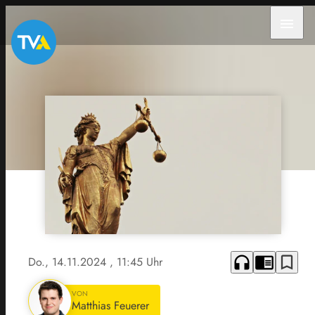
menu
headphones
chrome_reader_mode
bookmark_border
Do., 14.11.2024
, 11:45 Uhr
VON
Matthias Feuerer