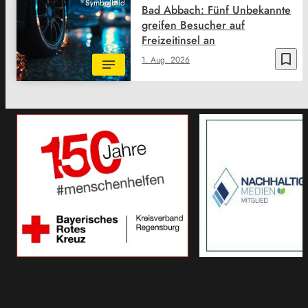
Symbolbild
Bad Abbach: Fünf Unbekannte
greifen Besucher auf
Freizeitinsel an
bookmark_border
1. Aug. 2026