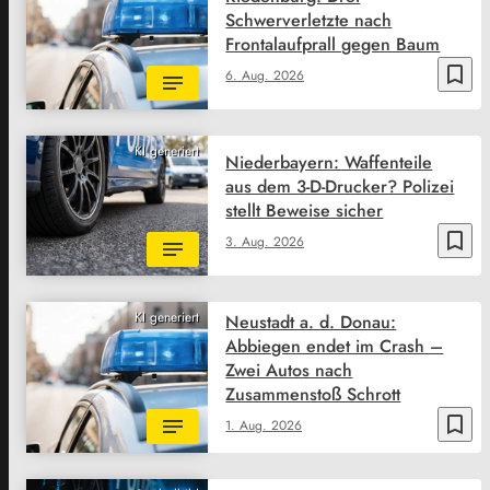
Schwerverletzte nach
Frontalaufprall gegen Baum
bookmark_border
6. Aug. 2026
KI generiert
Niederbayern: Waffenteile
aus dem 3-D-Drucker? Polizei
stellt Beweise sicher
bookmark_border
3. Aug. 2026
KI generiert
Neustadt a. d. Donau:
Abbiegen endet im Crash –
Zwei Autos nach
Zusammenstoß Schrott
bookmark_border
1. Aug. 2026