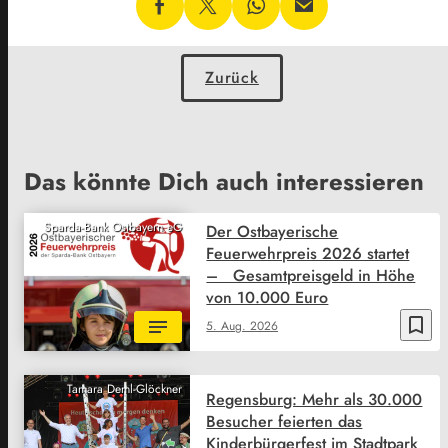
Zurück
Das könnte Dich auch interessieren
Sparda-Bank Ostbayern eG
Der Ostbayerische
Feuerwehrpreis 2026 startet
– Gesamtpreisgeld in Höhe
von 10.000 Euro
bookmark_border
5. Aug. 2026
Tamara Deml-Glöckner
Regensburg: Mehr als 30.000
Besucher feierten das
Kinderbürgerfest im Stadtpark