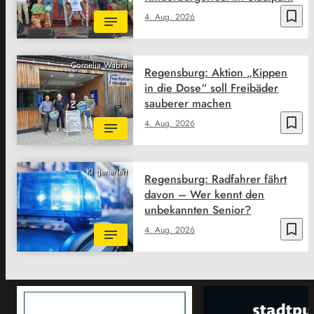
bookmark_border
4. Aug. 2026
Cornelia Wabra
Regensburg: Aktion „Kippen
in die Dose“ soll Freibäder
sauberer machen
bookmark_border
4. Aug. 2026
KI generiert
Regensburg: Radfahrer fährt
davon – Wer kennt den
unbekannten Senior?
bookmark_border
4. Aug. 2026