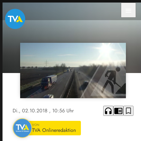
menu
headphones
chrome_reader_mode
bookmark_border
Di., 02.10.2018
, 10:56 Uhr
VON
TVA Onlineredaktion