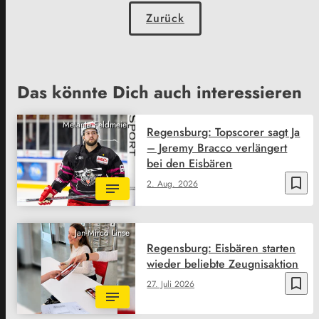
Zurück
Das könnte Dich auch interessieren
Melanie Feldmeier
Regensburg: Topscorer sagt Ja
– Jeremy Bracco verlängert
bei den Eisbären
bookmark_border
2. Aug. 2026
Jan-Mirco Linse
Regensburg: Eisbären starten
wieder beliebte Zeugnisaktion
bookmark_border
27. Juli 2026