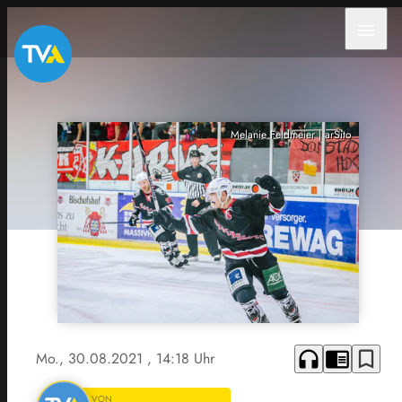
menu
Melanie Feldmeier | arSito
headphones
chrome_reader_mode
bookmark_border
Mo., 30.08.2021
, 14:18 Uhr
VON