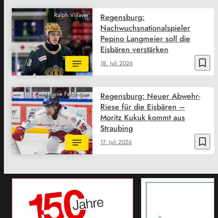
Ralph Villaver
Regensburg:
Nachwuchsnationalspieler
Pepino Langmeier soll die
Eisbären verstärken
bookmark_border
18. Juli 2026
Melanie Feldmeier
Regensburg: Neuer Abwehr-
Riese für die Eisbären –
Moritz Kukuk kommt aus
Straubing
bookmark_border
17. Juli 2026