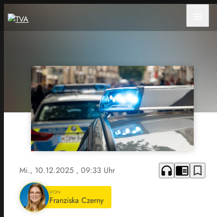
menu
headphones
chrome_reader_mode
bookmark_border
Mi., 10.12.2025
, 09:33 Uhr
VON
Franziska Czerny