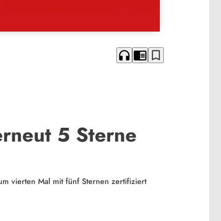
headphones
chrome_reader_mode
bookmark_border
erneut 5 Sterne
vierten Mal mit fünf Sternen zertifiziert