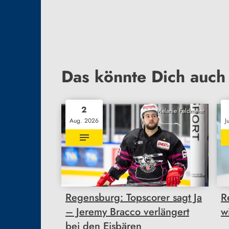
Das könnte Dich auch 
2
Melanie Feldmeier
Aug. 2026
J
Regensburg: Topscorer sagt Ja
R
– Jeremy Bracco verlängert
w
bei den Eisbären