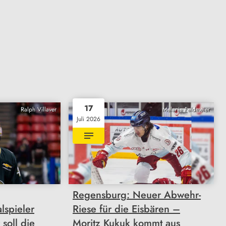
17
Ralph Villaver
Melanie Feldmeier
Juli 2026
Regensburg: Neuer Abwehr-
lspieler
Riese für die Eisbären –
soll die
Moritz Kukuk kommt aus