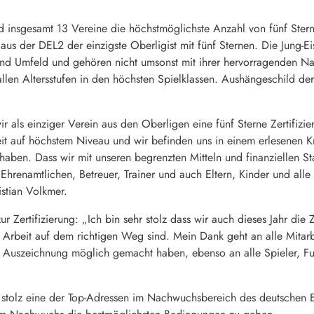
nd insgesamt 13 Vereine die höchstmöglichste Anzahl von fünf Ster
us der DEL2 der einzigste Oberligist mit fünf Sternen. Die Jung-Eis
nd Umfeld und gehören nicht umsonst mit ihrer hervorragenden Nac
allen Altersstufen in den höchsten Spielklassen. Aushängeschild de
r als einziger Verein aus den Oberligen eine fünf Sterne Zertifizi
t auf höchstem Niveau und wir befinden uns in einem erlesenen Kr
ben. Dass wir mit unseren begrenzten Mitteln und finanziellen Stan
Ehrenamtlichen, Betreuer, Trainer und auch Eltern, Kinder und alle
stian Volkmer.
 Zertifizierung: „Ich bin sehr stolz dass wir auch dieses Jahr die 
e Arbeit auf dem richtigen Weg sind. Mein Dank geht an alle Mitar
 Auszeichnung möglich gemacht haben, ebenso an alle Spieler, Fu
 stolz eine der Top-Adressen im Nachwuchsbereich des deutschen Ei