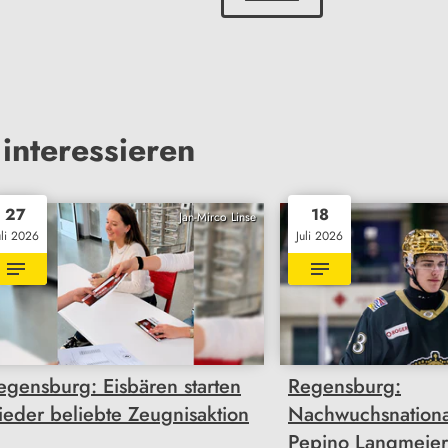
interessieren
27
18
Jan-Mirco Linse
uli 2026
Juli 2026
egensburg: Eisbären starten
Regensburg:
ieder beliebte Zeugnisaktion
Nachwuchsnationa
Pepino Langmeier 