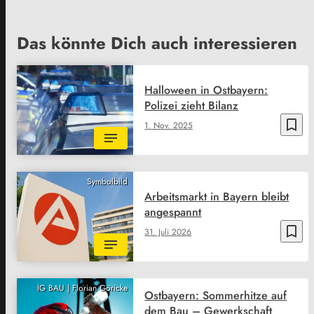
Das könnte Dich auch interessieren
Halloween in Ostbayern:
Polizei zieht Bilanz
bookmark_border
1. Nov. 2025
Symbolbild
Arbeitsmarkt in Bayern bleibt
angespannt
bookmark_border
31. Juli 2026
IG BAU | Florian Göricke
Ostbayern: Sommerhitze auf
dem Bau – Gewerkschaft