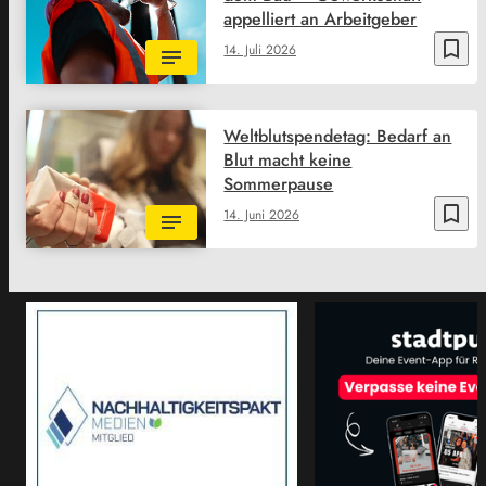
appelliert an Arbeitgeber
bookmark_border
14. Juli 2026
Weltblutspendetag: Bedarf an
Blut macht keine
Sommerpause
bookmark_border
14. Juni 2026