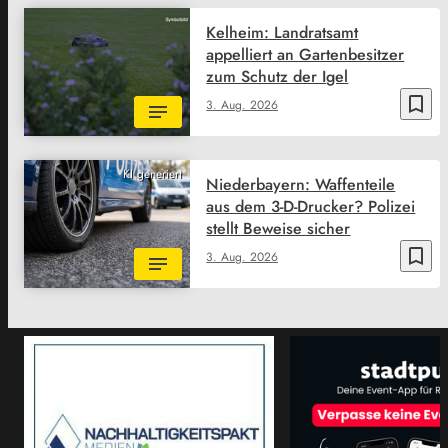
Kelheim: Landratsamt
appelliert an Gartenbesitzer
zum Schutz der Igel
bookmark_border
3. Aug. 2026
KI generiert
Niederbayern: Waffenteile
aus dem 3-D-Drucker? Polizei
stellt Beweise sicher
bookmark_border
3. Aug. 2026