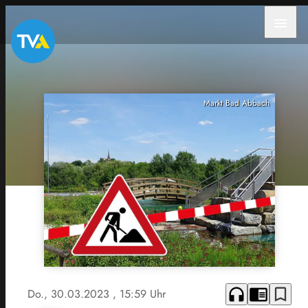
menu
Markt Bad Abbach
headphones
chrome_reader_mode
bookmark_border
Do., 30.03.2023
, 15:59 Uhr