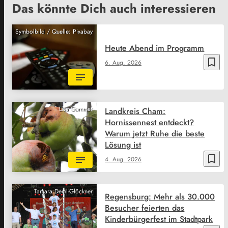
Das könnte Dich auch interessieren
Symbolbild / Quelle: Pixabay
Heute Abend im Programm
bookmark_border
6. Aug. 2026
Lisa Gammer
Landkreis Cham:
Hornissennest entdeckt?
Warum jetzt Ruhe die beste
Lösung ist
bookmark_border
4. Aug. 2026
Tamara Deml-Glöckner
Regensburg: Mehr als 30.000
Besucher feierten das
Kinderbürgerfest im Stadtpark