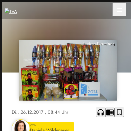
menu
Bundeszollverwaltung
headphones
chrome_reader_mode
bookmark_border
Di., 26.12.2017
, 08:44 Uhr
VON
Daniela Wildenauer