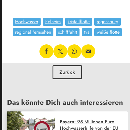
Hochwasser
Kelheim
kristallflotte
regensburg
regional fernsehen
schifffahrt
tva
weiße flotte
Zurück
Das könnte Dich auch interessieren
Bayern: 95 Millionen Euro
Hochwasserhilfe von der EU