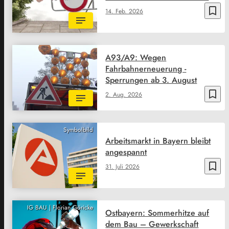
bookmark_border
14. Feb. 2026
A93/A9: Wegen
Fahrbahnerneuerung -
Sperrungen ab 3. August
bookmark_border
2. Aug. 2026
Symbolbild
Arbeitsmarkt in Bayern bleibt
angespannt
bookmark_border
31. Juli 2026
IG BAU | Florian Göricke
Ostbayern: Sommerhitze auf
dem Bau – Gewerkschaft