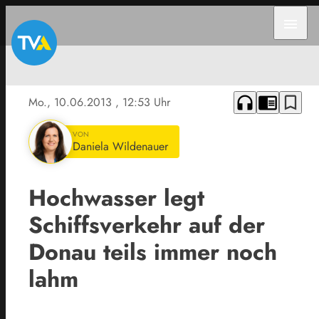
menu
headphones
chrome_reader_mode
bookmark_border
Mo., 10.06.2013
, 12:53 Uhr
VON
Daniela Wildenauer
Hochwasser legt
Schiffsverkehr auf der
Donau teils immer noch
lahm