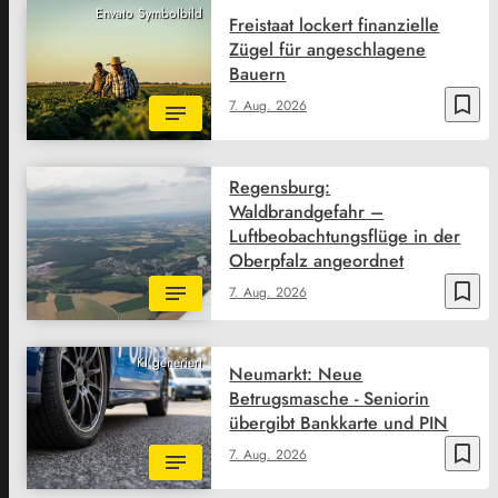
Envato Symbolbild
Freistaat lockert finanzielle
Zügel für angeschlagene
Bauern
bookmark_border
7. Aug. 2026
Regensburg:
Waldbrandgefahr –
Luftbeobachtungsflüge in der
Oberpfalz angeordnet
bookmark_border
7. Aug. 2026
KI generiert
Neumarkt: Neue
Betrugsmasche - Seniorin
übergibt Bankkarte und PIN
bookmark_border
7. Aug. 2026