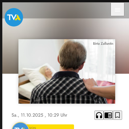
menu
Birte Zellentin
headphones
chrome_reader_mode
bookmark_border
Sa., 11.10.2025
, 10:29 Uhr
VON